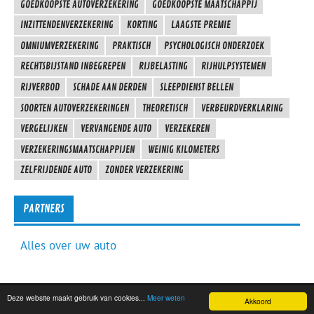
GOEDKOOPSTE AUTOVERZEKERING
GOEDKOOPSTE MAATSCHAPPIJ
INZITTENDENVERZEKERING
KORTING
LAAGSTE PREMIE
OMNIUMVERZEKERING
PRAKTISCH
PSYCHOLOGISCH ONDERZOEK
RECHTSBIJSTAND INBEGREPEN
RIJBELASTING
RIJHULPSYSTEMEN
RIJVERBOD
SCHADE AAN DERDEN
SLEEPDIENST BELLEN
SOORTEN AUTOVERZEKERINGEN
THEORETISCH
VERBEURDVERKLARING
VERGELIJKEN
VERVANGENDE AUTO
VERZEKEREN
VERZEKERINGSMAATSCHAPPIJEN
WEINIG KILOMETERS
ZELFRIJDENDE AUTO
ZONDER VERZEKERING
PARTNERS
Alles over uw auto
Deze website maakt gebruik van cookies...
Meer weten
Ondersteund door
WordPress
en
Glades
.
Akkoord