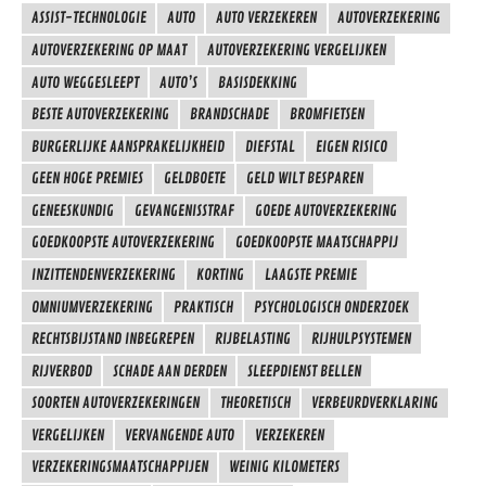
ASSIST-TECHNOLOGIE
AUTO
AUTO VERZEKEREN
AUTOVERZEKERING
AUTOVERZEKERING OP MAAT
AUTOVERZEKERING VERGELIJKEN
AUTO WEGGESLEEPT
AUTO’S
BASISDEKKING
BESTE AUTOVERZEKERING
BRANDSCHADE
BROMFIETSEN
BURGERLIJKE AANSPRAKELIJKHEID
DIEFSTAL
EIGEN RISICO
GEEN HOGE PREMIES
GELDBOETE
GELD WILT BESPAREN
GENEESKUNDIG
GEVANGENISSTRAF
GOEDE AUTOVERZEKERING
GOEDKOOPSTE AUTOVERZEKERING
GOEDKOOPSTE MAATSCHAPPIJ
INZITTENDENVERZEKERING
KORTING
LAAGSTE PREMIE
OMNIUMVERZEKERING
PRAKTISCH
PSYCHOLOGISCH ONDERZOEK
RECHTSBIJSTAND INBEGREPEN
RIJBELASTING
RIJHULPSYSTEMEN
RIJVERBOD
SCHADE AAN DERDEN
SLEEPDIENST BELLEN
SOORTEN AUTOVERZEKERINGEN
THEORETISCH
VERBEURDVERKLARING
VERGELIJKEN
VERVANGENDE AUTO
VERZEKEREN
VERZEKERINGSMAATSCHAPPIJEN
WEINIG KILOMETERS