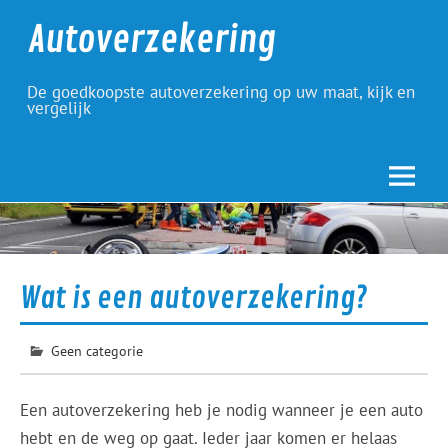
Skip
to
Autoverzekering
content
De goedkoopste autoverzekering op uw maat, kijk en
vergelijk
Wat is een autoverzekering?
Geen categorie
Een autoverzekering heb je nodig wanneer je een auto
hebt en de weg op gaat. Ieder jaar komen er helaas