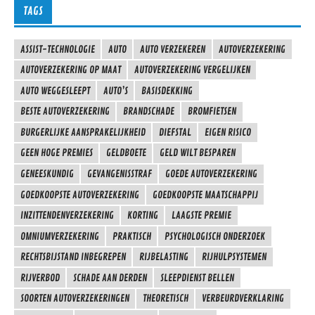
TAGS
ASSIST-TECHNOLOGIE
AUTO
AUTO VERZEKEREN
AUTOVERZEKERING
AUTOVERZEKERING OP MAAT
AUTOVERZEKERING VERGELIJKEN
AUTO WEGGESLEEPT
AUTO’S
BASISDEKKING
BESTE AUTOVERZEKERING
BRANDSCHADE
BROMFIETSEN
BURGERLIJKE AANSPRAKELIJKHEID
DIEFSTAL
EIGEN RISICO
GEEN HOGE PREMIES
GELDBOETE
GELD WILT BESPAREN
GENEESKUNDIG
GEVANGENISSTRAF
GOEDE AUTOVERZEKERING
GOEDKOOPSTE AUTOVERZEKERING
GOEDKOOPSTE MAATSCHAPPIJ
INZITTENDENVERZEKERING
KORTING
LAAGSTE PREMIE
OMNIUMVERZEKERING
PRAKTISCH
PSYCHOLOGISCH ONDERZOEK
RECHTSBIJSTAND INBEGREPEN
RIJBELASTING
RIJHULPSYSTEMEN
RIJVERBOD
SCHADE AAN DERDEN
SLEEPDIENST BELLEN
SOORTEN AUTOVERZEKERINGEN
THEORETISCH
VERBEURDVERKLARING