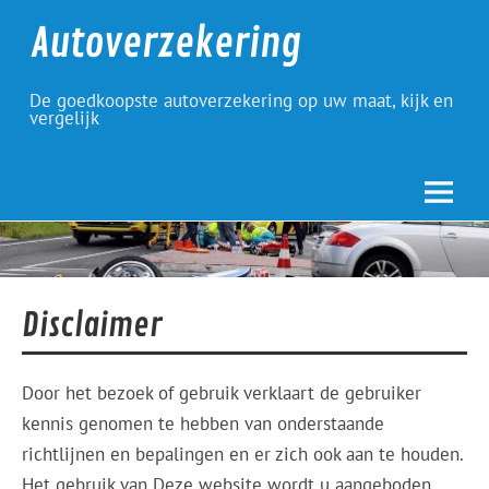
Skip
to
Autoverzekering
content
De goedkoopste autoverzekering op uw maat, kijk en
vergelijk
Disclaimer
Door het bezoek of gebruik verklaart de gebruiker
kennis genomen te hebben van onderstaande
richtlijnen en bepalingen en er zich ook aan te houden.
Het gebruik van Deze website wordt u aangeboden