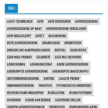
TAGS
ASSIST-TECHNOLOGIE
AUTO
AUTO VERZEKEREN
AUTOVERZEKERING
AUTOVERZEKERING OP MAAT
AUTOVERZEKERING VERGELIJKEN
AUTO WEGGESLEEPT
AUTO’S
BASISDEKKING
BESTE AUTOVERZEKERING
BRANDSCHADE
BROMFIETSEN
BURGERLIJKE AANSPRAKELIJKHEID
DIEFSTAL
EIGEN RISICO
GEEN HOGE PREMIES
GELDBOETE
GELD WILT BESPAREN
GENEESKUNDIG
GEVANGENISSTRAF
GOEDE AUTOVERZEKERING
GOEDKOOPSTE AUTOVERZEKERING
GOEDKOOPSTE MAATSCHAPPIJ
INZITTENDENVERZEKERING
KORTING
LAAGSTE PREMIE
OMNIUMVERZEKERING
PRAKTISCH
PSYCHOLOGISCH ONDERZOEK
RECHTSBIJSTAND INBEGREPEN
RIJBELASTING
RIJHULPSYSTEMEN
RIJVERBOD
SCHADE AAN DERDEN
SLEEPDIENST BELLEN
SOORTEN AUTOVERZEKERINGEN
THEORETISCH
VERBEURDVERKLARING