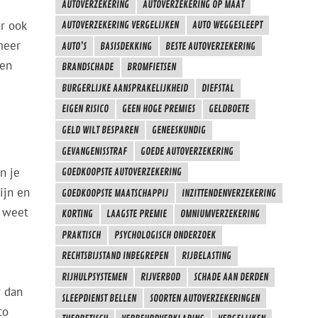
AUTOVERZEKERING
AUTOVERZEKERING OP MAAT
r ook
AUTOVERZEKERING VERGELIJKEN
AUTO WEGGESLEEPT
meer
AUTO’S
BASISDEKKING
BESTE AUTOVERZEKERING
 en
BRANDSCHADE
BROMFIETSEN
BURGERLIJKE AANSPRAKELIJKHEID
DIEFSTAL
EIGEN RISICO
GEEN HOGE PREMIES
GELDBOETE
GELD WILT BESPAREN
GENEESKUNDIG
GEVANGENISSTRAF
GOEDE AUTOVERZEKERING
n je
GOEDKOOPSTE AUTOVERZEKERING
ijn en
GOEDKOOPSTE MAATSCHAPPIJ
INZITTENDENVERZEKERING
e weet
KORTING
LAAGSTE PREMIE
OMNIUMVERZEKERING
PRAKTISCH
PSYCHOLOGISCH ONDERZOEK
RECHTSBIJSTAND INBEGREPEN
RIJBELASTING
RIJHULPSYSTEMEN
RIJVERBOD
SCHADE AAN DERDEN
r dan
SLEEPDIENST BELLEN
SOORTEN AUTOVERZEKERINGEN
to