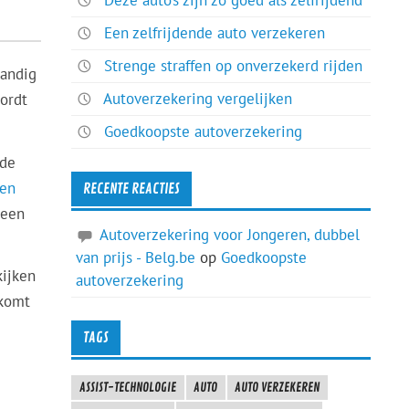
Een zelfrijdende auto verzekeren
Strenge straffen op onverzekerd rijden
tandig
Autoverzekering vergelijken
wordt
Goedkoopste autoverzekering
 de
ken
RECENTE REACTIES
 een
Autoverzekering voor Jongeren, dubbel
van prijs - Belg.be
op
Goedkoopste
kijken
autoverzekering
 komt
TAGS
ASSIST-TECHNOLOGIE
AUTO
AUTO VERZEKEREN